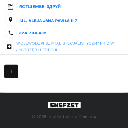
ЯСТШЕМБЕ-ЗДРУЙ
UL. ALEJA JANA PAWŁA II 7
324 784 432
WOJEWÓDZKI SZPITAL SPECJALISTYCZNY NR 2 W
JASTRZĘBIU ZDROJU
1
©
2025. enefzet.biz.ua
Політика