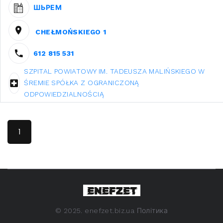
ШЬРЕМ
CHEŁMOŃSKIEGO 1
612 815 531
SZPITAL POWIATOWY IM. TADEUSZA MALIŃSKIEGO W
ŚREMIE SPÓŁKA Z OGRANICZONĄ
ODPOWIEDZIALNOŚCIĄ
1
©
2025. enefzet.biz.ua
Політика