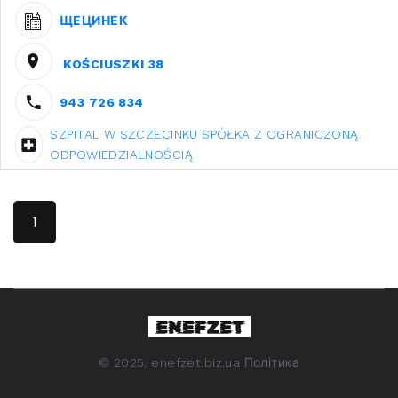
ЩЕЦИНЕК
KOŚCIUSZKI 38
943 726 834
SZPITAL W SZCZECINKU SPÓŁKA Z OGRANICZONĄ
ODPOWIEDZIALNOŚCIĄ
1
©
2025. enefzet.biz.ua
Політика