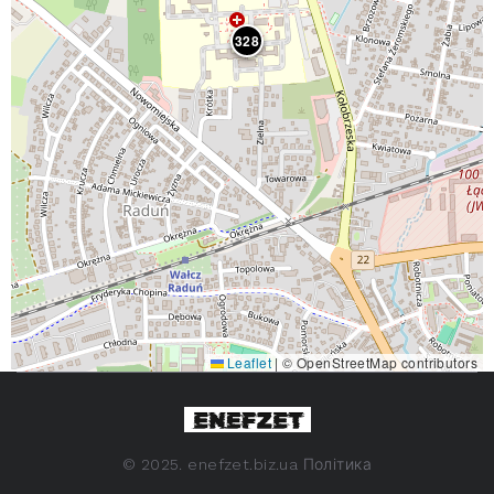
328
Leaflet
|
© OpenStreetMap contributors
©
2025. enefzet.biz.ua
Політика