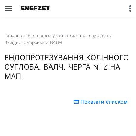
Головна
>
Ендопротезування колінного суглоба
>
Західнопоморське
> ВАЛЧ
ЕНДОПРОТЕЗУВАННЯ КОЛІННОГО
СУГЛОБА. ВАЛЧ. ЧЕРГА NFZ НА
МАПІ
Показати списком