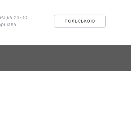
вєцка 26/30
ПОЛЬСЬКОЮ
аршава