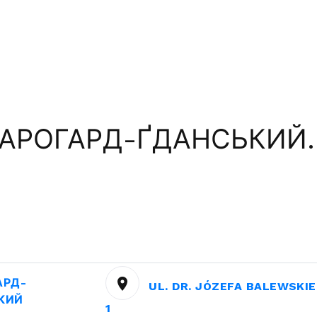
АРОГАРД-ҐДАНСЬКИЙ.
АРД-
UL. DR. JÓZEFA BALEWSKI
КИЙ
1