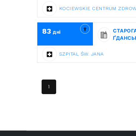
KOCIEWSKIE CENTRUM ZDROWI
83
СТАРОГ
дні
ҐДАНСЬ
SZPITAL ŚW. JANA
1