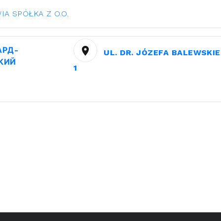
A SPÓŁKA Z O.O.
АРД-
UL. DR. JÓZEFA BALEWSKI
КИЙ
1