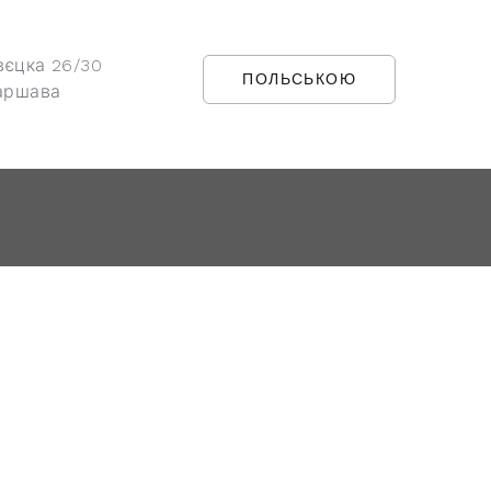
вєцка 26/30
ПОЛЬСЬКОЮ
аршава