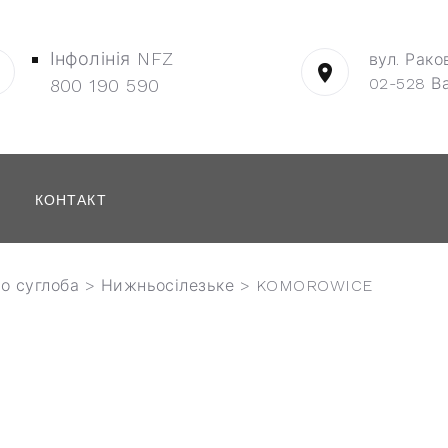
Інфолінія NFZ
вул. Рако
02-528 В
800 190 590
КОНТАКТ
о суглоба
>
Нижньосілезьке
> KOMOROWICE