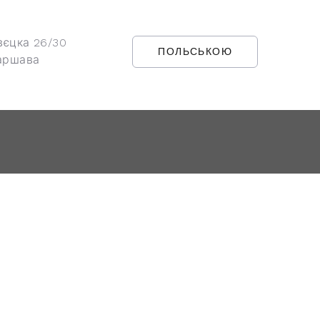
вєцка 26/30
ПОЛЬСЬКОЮ
аршава