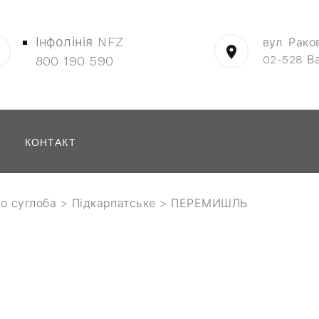
Інфолінія NFZ
вул. Рако
02-528 В
800 190 590
КОНТАКТ
о суглоба
>
Підкарпатське
> ПЕРЕМИШЛЬ