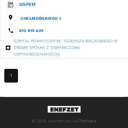
ШЬРЕМ
CHEŁMOŃSKIEGO 1
612 815 625
SZPITAL POWIATOWY IM. TADEUSZA MALIŃSKIEGO W
ŚREMIE SPÓŁKA Z OGRANICZONĄ
ODPOWIEDZIALNOŚCIĄ
1
©
2025. enefzet.biz.ua
Політика