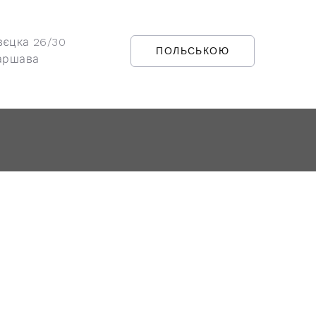
вєцка 26/30
ПОЛЬСЬКОЮ
аршава