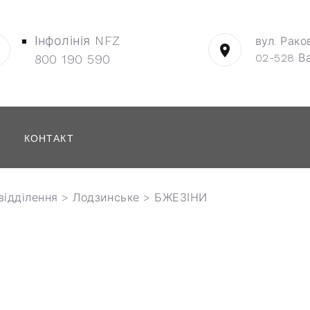
Інфолінія NFZ
вул. Рако
02-528 В
800 190 590
КОНТАКТ
відділення
>
Лодзинське
> БЖЕЗІНИ