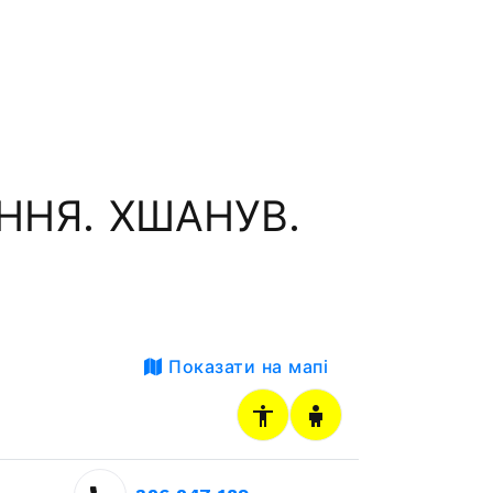
ННЯ. ХШАНУВ.
Показати на мапі