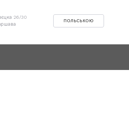
вєцка 26/30
ПОЛЬСЬКОЮ
аршава