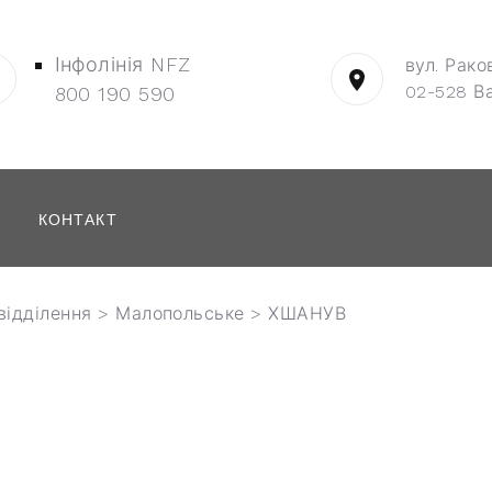
Інфолінія NFZ
вул. Рако
02-528 В
800 190 590
КОНТАКТ
відділення
>
Малопольське
> ХШАНУВ