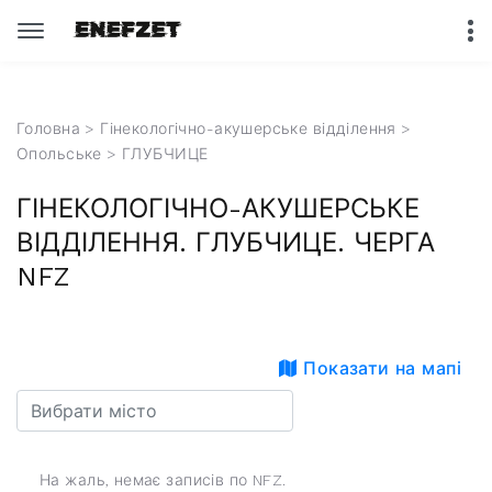
Головна
>
Гінекологічно-акушерське відділення
>
Опольське
> ГЛУБЧИЦЕ
ГІНЕКОЛОГІЧНО-АКУШЕРСЬКЕ
ВІДДІЛЕННЯ. ГЛУБЧИЦЕ. ЧЕРГА
NFZ
Показати на мапі
На жаль, немає записів по NFZ.