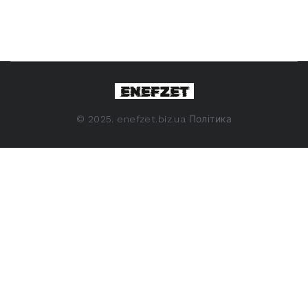
©
2025. enefzet.biz.ua
Політика