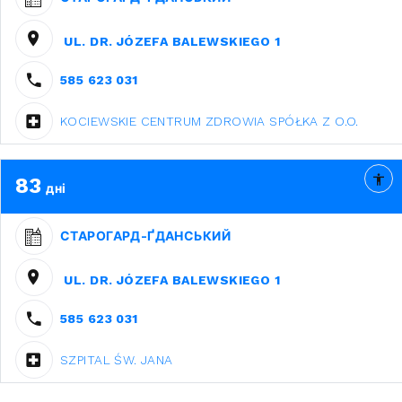
UL. DR. JÓZEFA BALEWSKIEGO 1
585 623 031
KOCIEWSKIE CENTRUM ZDROWIA SPÓŁKA Z O.O.
83
дні
СТАРОГАРД-ҐДАНСЬКИЙ
UL. DR. JÓZEFA BALEWSKIEGO 1
585 623 031
SZPITAL ŚW. JANA