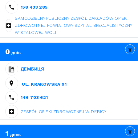
158 433 285
SAMODZIELNY PUBLICZNY ZESPÓŁ ZAKŁADÓW OPIEKI
ZDROWOTNEJ POWIATOWY SZPITAL SPECJALISTYCZNY
W STALOWEJ WOLI
0
днів
ДЕМБИЦЯ
UL. KRAKOWSKA 91
146 703 621
ZESPÓŁ OPIEKI ZDROWOTNEJ W DĘBICY
1
день