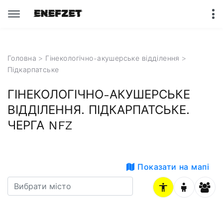
Головна
>
Гінекологічно-акушерське відділення
>
Підкарпатське
ГІНЕКОЛОГІЧНО-АКУШЕРСЬКЕ
ВІДДІЛЕННЯ. ПІДКАРПАТСЬКЕ.
ЧЕРГА NFZ
Показати на мапі