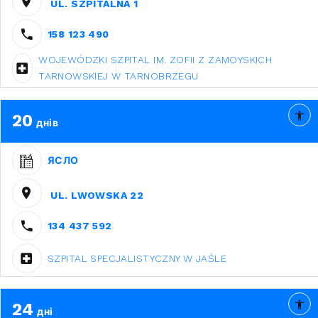
UL. SZPITALNA 1
158 123 490
WOJEWÓDZKI SZPITAL IM. ZOFII Z ZAMOYSKICH
TARNOWSKIEJ W TARNOBRZEGU
20
днів
ЯСЛО
UL. LWOWSKA 22
134 437 592
SZPITAL SPECJALISTYCZNY W JAŚLE
24
дні