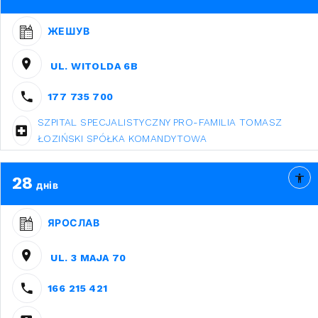
ЖЕШУВ
UL. WITOLDA 6B
177 735 700
SZPITAL SPECJALISTYCZNY PRO-FAMILIA TOMASZ
ŁOZIŃSKI SPÓŁKA KOMANDYTOWA
28
днів
ЯРОСЛАВ
UL. 3 MAJA 70
166 215 421