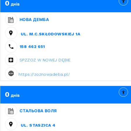
0
днів
НОВА ДЕМБА
UL. M.C.SKŁODOWSKIEJ 1A
158 462 651
SPZZOZ W NOWEJ DĘBIE
https://zoznowadeba.pl/
0
днів
СТАЛЬОВА ВОЛЯ
UL. STASZICA 4