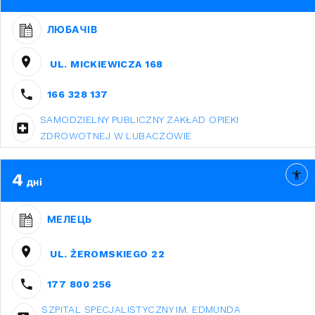
ЛЮБАЧІВ
UL. MICKIEWICZA 168
166 328 137
SAMODZIELNY PUBLICZNY ZAKŁAD OPIEKI
ZDROWOTNEJ W LUBACZOWIE
4
дні
МЕЛЕЦЬ
UL. ŻEROMSKIEGO 22
177 800 256
SZPITAL SPECJALISTYCZNY IM. EDMUNDA