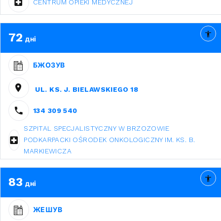
CENTRUM OPIEKI MEDYCZNEJ
72
дні
БЖОЗУВ
UL. KS. J. BIELAWSKIEGO 18
134 309 540
SZPITAL SPECJALISTYCZNY W BRZOZOWIE
PODKARPACKI OŚRODEK ONKOLOGICZNY IM. KS. B.
MARKIEWICZA
83
дні
ЖЕШУВ