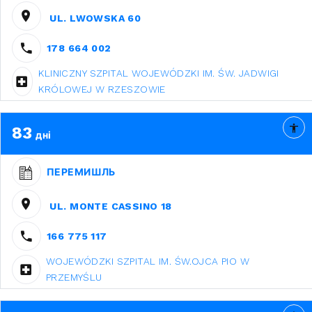
UL. LWOWSKA 60
178 664 002
KLINICZNY SZPITAL WOJEWÓDZKI IM. ŚW. JADWIGI
KRÓLOWEJ W RZESZOWIE
83
дні
ПЕРЕМИШЛЬ
UL. MONTE CASSINO 18
166 775 117
WOJEWÓDZKI SZPITAL IM. ŚW.OJCA PIO W
PRZEMYŚLU