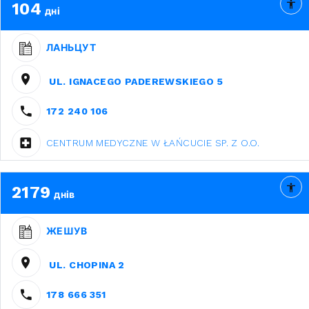
104
дні
ЛАНЬЦУТ
UL. IGNACEGO PADEREWSKIEGO 5
172 240 106
CENTRUM MEDYCZNE W ŁAŃCUCIE SP. Z O.O.
2179
днів
ЖЕШУВ
UL. CHOPINA 2
178 666 351