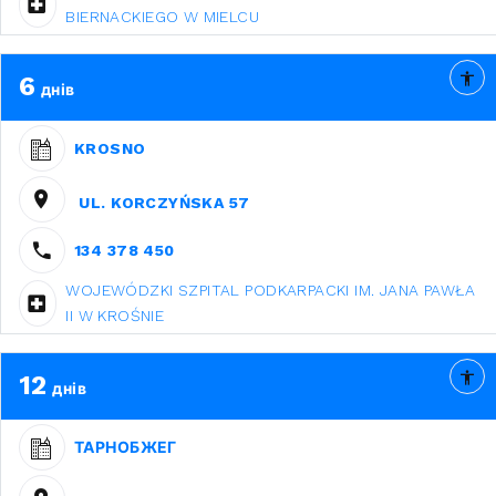
BIERNACKIEGO W MIELCU
6
днів
KROSNO
UL. KORCZYŃSKA 57
134 378 450
WOJEWÓDZKI SZPITAL PODKARPACKI IM. JANA PAWŁA
II W KROŚNIE
12
днів
ТАРНОБЖЕГ