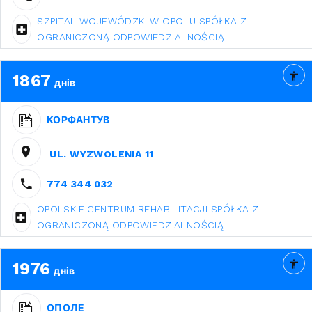
SZPITAL WOJEWÓDZKI W OPOLU SPÓŁKA Z
OGRANICZONĄ ODPOWIEDZIALNOŚCIĄ
1867
днів
КОРФАНТУВ
UL. WYZWOLENIA 11
774 344 032
OPOLSKIE CENTRUM REHABILITACJI SPÓŁKA Z
OGRANICZONĄ ODPOWIEDZIALNOŚCIĄ
1976
днів
ОПОЛЕ