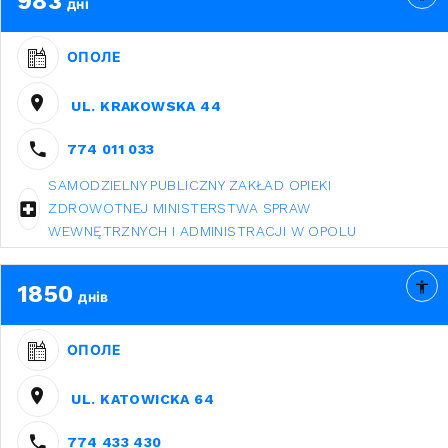
983
дні
ОПОЛЕ
UL. KRAKOWSKA 44
774 011 033
SAMODZIELNY PUBLICZNY ZAKŁAD OPIEKI
ZDROWOTNEJ MINISTERSTWA SPRAW
WEWNĘTRZNYCH I ADMINISTRACJI W OPOLU
1850
днів
ОПОЛЕ
UL. KATOWICKA 64
774 433 430