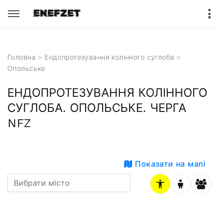
Головна
>
Ендопротезування колінного суглоба
>
Опольське
ЕНДОПРОТЕЗУВАННЯ КОЛІННОГО
СУГЛОБА. ОПОЛЬСЬКЕ. ЧЕРГА
NFZ
Показати на мапі