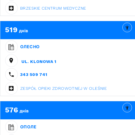
BRZESKIE CENTRUM MEDYCZNE
519
днів
ОЛЕСНО
UL. KLONOWA 1
343 509 741
ZESPÓŁ OPIEKI ZDROWOTNEJ W OLEŚNIE
576
днів
ОПОЛЕ