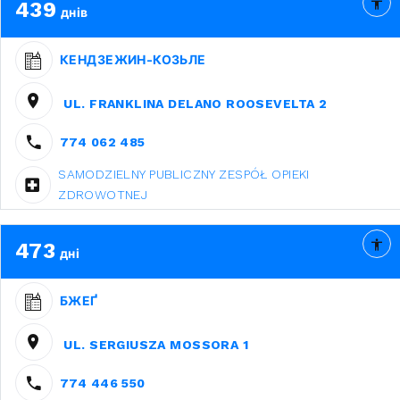
439
днів
КЕНДЗЕЖИН-КОЗЬЛЕ
UL. FRANKLINA DELANO ROOSEVELTA 2
774 062 485
SAMODZIELNY PUBLICZNY ZESPÓŁ OPIEKI
ZDROWOTNEJ
473
дні
БЖЕҐ
UL. SERGIUSZA MOSSORA 1
774 446 550