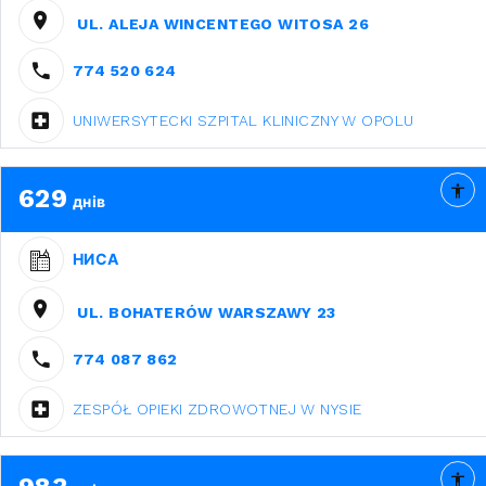
UL. ALEJA WINCENTEGO WITOSA 26
774 520 624
UNIWERSYTECKI SZPITAL KLINICZNY W OPOLU
629
днів
НИСА
UL. BOHATERÓW WARSZAWY 23
774 087 862
ZESPÓŁ OPIEKI ZDROWOTNEJ W NYSIE