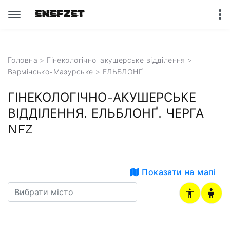
Головна
>
Гінекологічно-акушерське відділення
>
Вармінсько-Мазурське
> ЕЛЬБЛОНҐ
ГІНЕКОЛОГІЧНО-АКУШЕРСЬКЕ
ВІДДІЛЕННЯ. ЕЛЬБЛОНҐ. ЧЕРГА
NFZ
Показати на мапі